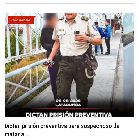
LATACUNGA
Usuarios madrugan y hacen largas filas para
obtener…