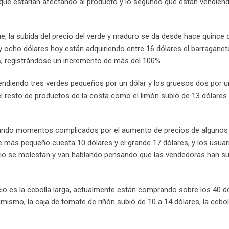
ue estarían afectando al producto y lo segundo que están vendien
e, la subida del precio del verde y maduro se da desde hace quince d
ocho dólares hoy están adquiriendo entre 16 dólares el barraganete
s, registrándose un incremento de más del 100%.
endiendo tres verdes pequeños por un dólar y los gruesos dos por un
 resto de productos de la costa como el limón subió de 13 dólares 
sando momentos complicados por el aumento de precios de algunos
de más pequeño cuesta 10 dólares y el grande 17 dólares, y los usua
cio se molestan y van hablando pensando que las vendedoras han su
io es la cebolla larga, actualmente están comprando sobre los 40 dó
mismo, la caja de tomate de riñón subió de 10 a 14 dólares, la cebol