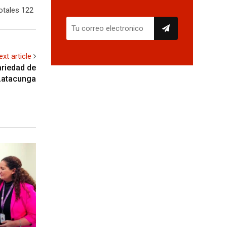
otales 122
ext article
ariedad de
 Latacunga