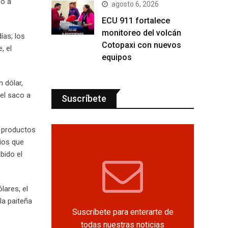
do a
agosto 6, 2026
ECU 911 fortalece
monitoreo del volcán
ías; los
Cotopaxi con nuevos
, el
equipos
 dólar,
el saco a
Suscríbete
 productos
rios que
bido el
lares, el
la paiteña
Suscríbete para enterarte de
todas nuestras noticias