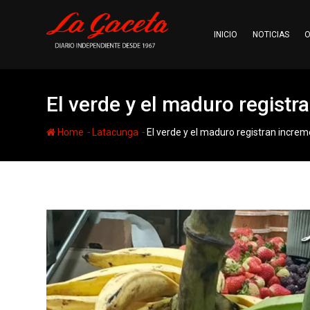
Skip
to
INICIO
NOTICIAS
O
content
El verde y el maduro registr
-
-
Home
Latacunga
El verde y el maduro registran increm