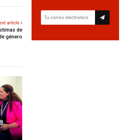
ext article
íctimas de
 de género