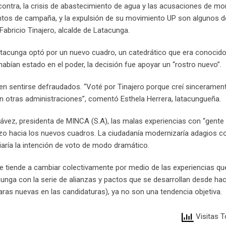
 contra, la crisis de abastecimiento de agua y las acusaciones de m
entos de campaña, y la expulsión de su movimiento UP son algunos d
Fabricio Tinajero, alcalde de Latacunga.
atacunga optó por un nuevo cuadro, un catedrático que era conocido
habían estado en el poder, la decisión fue apoyar un “rostro nuevo”.
icen sentirse defraudados. “Voté por Tinajero porque creí sinceramen
en otras administraciones”, comentó Esthela Herrera, latacungueña.
hávez, presidenta de MINCA (S.A), las malas experiencias con “gente
azo hacia los nuevos cuadros. La ciudadanía modernizaría adagios
aría la intención de voto de modo dramático.
e tiende a cambiar colectivamente por medio de las experiencias qu
cunga con la serie de alianzas y pactos que se desarrollan desde h
caras nuevas en las candidaturas), ya no son una tendencia objetiva.
Visitas T