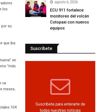
agosto 6, 2026
oradores
e los
ECU 911 fortalece
monitoreo del volcán
Cotopaxi con nuevos
 por su
equipos
te que iba
Suscríbete
 nueva” se
 como “más
e va
ace meses,
Suscríbete para enterarte de
otales 104
todas nuestras noticias