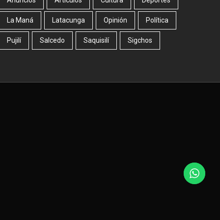
La Maná
Latacunga
Opinión
Política
Pujilí
Salcedo
Saquisilí
Sigchos