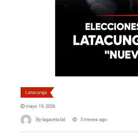
Latacunga
mayo 19, 2026
By
lagaceta.lat
3 meses ago