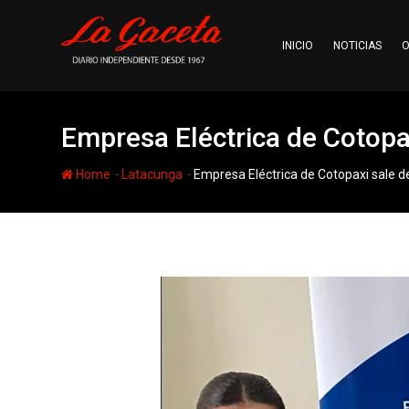
Skip
to
INICIO
NOTICIAS
O
content
Empresa Eléctrica de Cotopax
-
-
Home
Latacunga
Empresa Eléctrica de Cotopaxi sale de