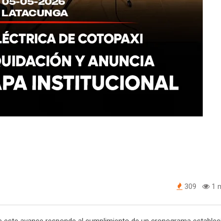
309
1 m
 que este avance responde al cumplimiento de un cronograma estable