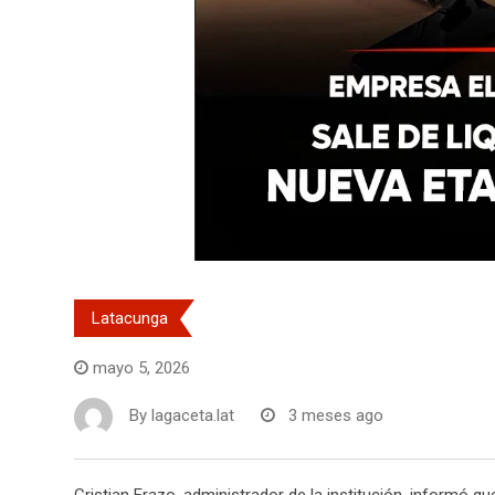
Latacunga
mayo 5, 2026
By
lagaceta.lat
3 meses ago
Cristian Erazo, administrador de la institución, informó