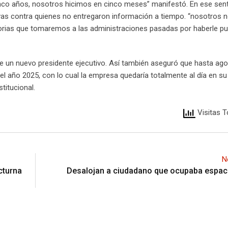
cinco años, nosotros hicimos en cinco meses” manifestó. En ese sent
ivas contra quienes no entregaron información a tiempo. “nosotros 
orias que tomaremos a las administraciones pasadas por haberle p
 de un nuevo presidente ejecutivo. Así también aseguró que hasta ag
l año 2025, con lo cual la empresa quedaría totalmente al día en su
titucional.
Visitas T
N
cturna
Desalojan a ciudadano que ocupaba espaci