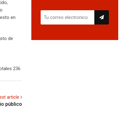
ido,
no
uesto en
osto de
otales 236
ext article
o público