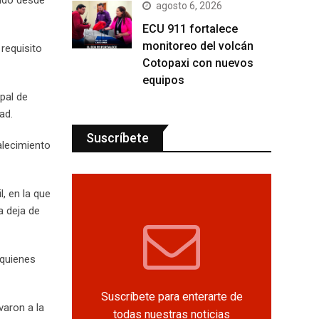
agosto 6, 2026
ECU 911 fortalece
monitoreo del volcán
requisito
Cotopaxi con nuevos
equipos
ipal de
ad.
Suscríbete
alecimiento
, en la que
a deja de
 quienes
Suscríbete para enterarte de
varon a la
todas nuestras noticias