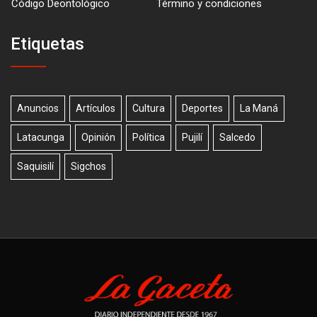
Código Deontológico
Término y condiciones
Etiquetas
Anuncios
Artículos
Cultura
Deportes
La Maná
Latacunga
Opinión
Política
Pujilí
Salcedo
Saquisilí
Sigchos