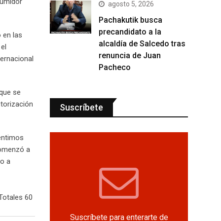
sumidor
agosto 5, 2026
Pachakutik busca
precandidato a la
 en las
alcaldía de Salcedo tras
el
renuncia de Juan
ternacional
Pacheco
 que se
utorización
Suscríbete
sentimos
 comenzó a
to a
Totales 60
Suscríbete para enterarte de