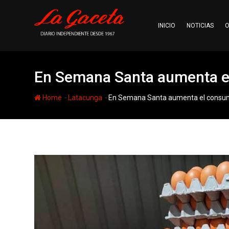
Skip
to
INICIO
NOTICIAS
O
content
En Semana Santa aumenta el
-
-
Home
Latacunga
En Semana Santa aumenta el consum