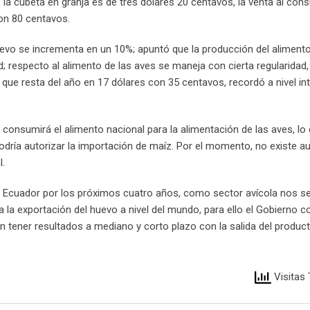
la cubeta en granja es de tres dólares 20 centavos, la venta al con
con 80 centavos.
uevo se incrementa en un 10%; apuntó que la producción del alimento
; respecto al alimento de las aves se maneja con cierta regularidad, 
o que resta del año en 17 dólares con 35 centavos, recordó a nivel in
se consumirá el alimento nacional para la alimentación de las aves, lo
odría autorizar la importación de maíz. Por el momento, no existe a
l.
 el Ecuador por los próximos cuatro años, como sector avícola nos 
ra la exportación del huevo a nivel del mundo, para ello el Gobierno
n tener resultados a mediano y corto plazo con la salida del produc
Visitas 