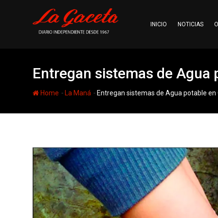
Skip
to
INICIO
NOTICIAS
O
content
Entregan sistemas de Agua 
-
-
Home
La Maná
Entregan sistemas de Agua potable en