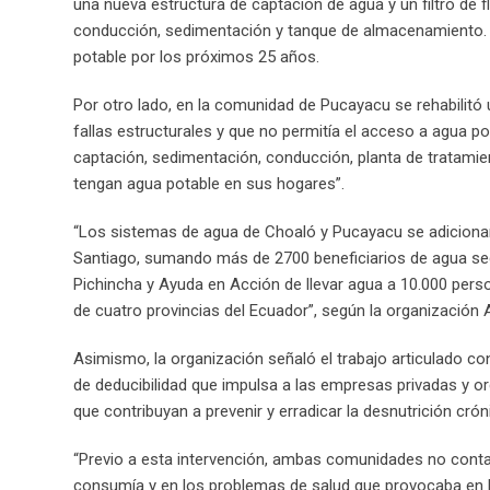
una nueva estructura de captación de agua y un filtro de 
conducción, sedimentación y tanque de almacenamiento.
potable por los próximos 25 años.
Por otro lado, en la comunidad de Pucayacu se rehabilit
fallas estructurales y que no permitía el acceso a agua po
captación, sedimentación, conducción, planta de tratami
tengan agua potable en sus hogares”.
“Los sistemas de agua de Choaló y Pucayacu se adicionan
Santiago, sumando más de 2700 beneficiarios de agua s
Pichincha y Ayuda en Acción de llevar agua a 10.000 per
de cuatro provincias del Ecuador”, según la organización
Asimismo, la organización señaló el trabajo articulado co
de deducibilidad que impulsa a las empresas privadas y or
que contribuyan a prevenir y erradicar la desnutrición cróni
“Previo a esta intervención, ambas comunidades no contab
consumía y en los problemas de salud que provocaba en lo