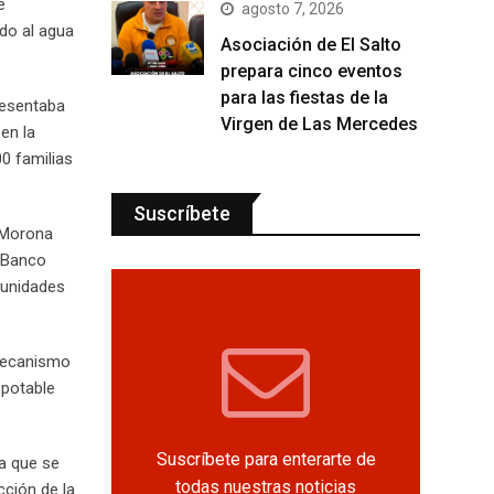
e
agosto 7, 2026
do al agua
Asociación de El Salto
prepara cinco eventos
para las fiestas de la
resentaba
Virgen de Las Mercedes
en la
0 familias
Suscríbete
y Morona
 Banco
munidades
 mecanismo
 potable
Suscríbete para enterarte de
ua que se
todas nuestras noticias
cción de la