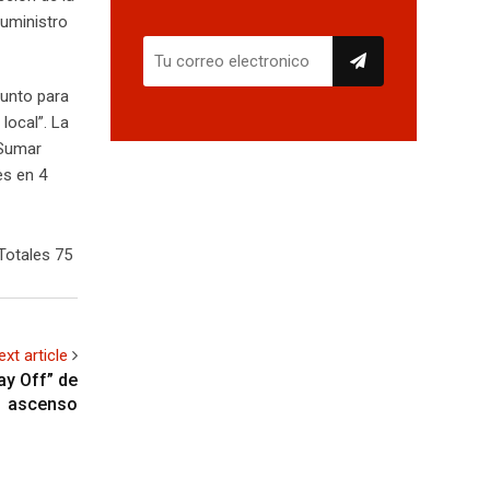
suministro
junto para
local”. La
 Sumar
es en 4
Totales 75
ext article
ay Off” de
ascenso