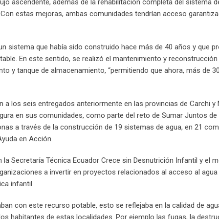
flujo ascendente, además de la rehabilitación completa del sistema d
 Con estas mejoras, ambas comunidades tendrían acceso garantiza
ó un sistema que había sido construido hace más de 40 años y que p
table. En este sentido, se realizó el mantenimiento y reconstrucción 
ento y tanque de almacenamiento, “permitiendo que ahora, más de 30
 a los seis entregados anteriormente en las provincias de Carchi 
egura en sus comunidades, como parte del reto de Sumar Juntos de
sonas a través de la construcción de 19 sistemas de agua, en 21 co
 Ayuda en Acción.
n la Secretaría Técnica Ecuador Crece sin Desnutrición Infantil y el
ganizaciones a invertir en proyectos relacionados al acceso al agua
ca infantil.
an con este recurso potable, esto se reflejaba en la calidad de ag
s habitantes de estas localidades. Por ejemplo las fugas, la destru