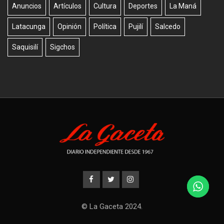
Anuncios
Artículos
Cultura
Deportes
La Maná
Latacunga
Opinión
Política
Pujilí
Salcedo
Saquisilí
Sigchos
© La Gaceta 2024.