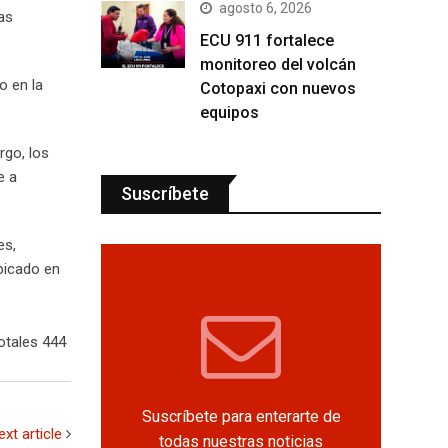
agosto 6, 2026
as
ECU 911 fortalece
monitoreo del volcán
o en la
Cotopaxi con nuevos
equipos
rgo, los
e a
Suscríbete
es,
bicado en
otales 444
Suscríbete para enterarte de
ext article
todas nuestras noticias