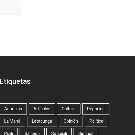
Etiquetas
Anuncios
Artículos
Cultura
Deportes
La Maná
Latacunga
Opinión
Política
Pujilí
Salcedo
Saquisilí
Sigchos