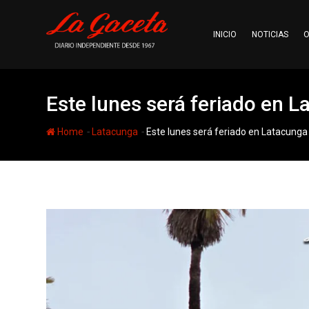
Skip
to
INICIO
NOTICIAS
O
content
Este lunes será feriado en 
-
-
Home
Latacunga
Este lunes será feriado en Latacung