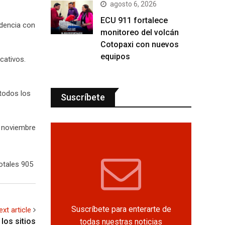
agosto 6, 2026
ECU 911 fortalece
ndencia con
monitoreo del volcán
Cotopaxi con nuevos
equipos
cativos.
todos los
Suscríbete
e noviembre
otales 905
Suscríbete para enterarte de
ext article
los sitios
todas nuestras noticias