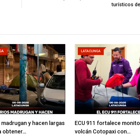
turísticos d
GA
LATACUNGA
 madrugan y hacen largas
ECU 911 fortalece monito
ra obtener…
volcán Cotopaxi con…