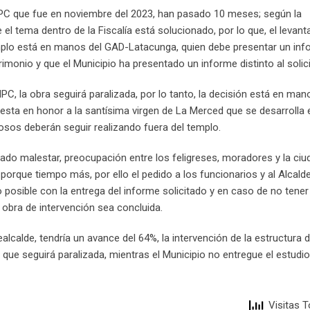
 INPC que fue en noviembre del 2023, han pasado 10 meses; según la
el tema dentro de la Fiscalía está solucionado, por lo que, el levan
emplo está en manos del GAD-Latacunga, quien debe presentar un in
rimonio y que el Municipio ha presentado un informe distinto al solic
PC, la obra seguirá paralizada, por lo tanto, la decisión está en man
fiesta en honor a la santísima virgen de La Merced que se desarrolla 
osos deberán seguir realizando fuera del templo.
ado malestar, preocupación entre los feligreses, moradores y la ciu
orque tiempo más, por ello el pedido a los funcionarios y al Alcalde
posible con la entrega del informe solicitado y en caso de no tener
 obra de intervención sea concluida.
calde, tendría un avance del 64%, la intervención de la estructura de
 que seguirá paralizada, mientras el Municipio no entregue el estudio
Visitas T