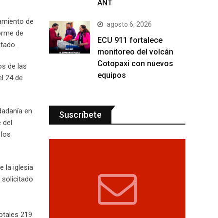
ANT
tamiento de
agosto 6, 2026
forme de
ECU 911 fortalece
itado.
monitoreo del volcán
Cotopaxi con nuevos
os de las
equipos
el 24 de
dadanía en
Suscríbete
 del
 los
 la iglesia
 solicitado
otales 219