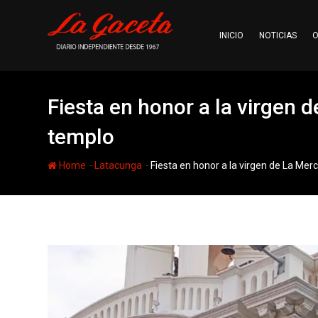
Skip
to
INICIO
NOTICIAS
O
content
Fiesta en honor a la virgen 
templo
-
-
Home
Latacunga
Fiesta en honor a la virgen de La Me