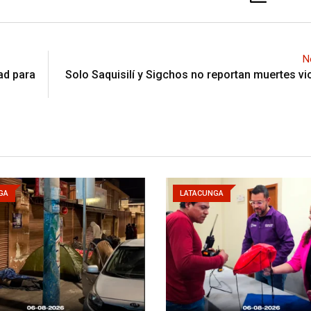
N
dad para
Solo Saquisilí y Sigchos no reportan muertes vi
GA
LATACUNGA