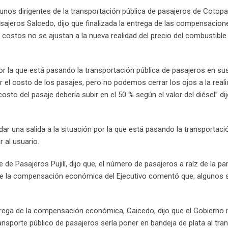
gunos dirigentes de la transportación pública de pasajeros de Cotopa
sajeros Salcedo, dijo que finalizada la entrega de las compensacion
s costos no se ajustan a la nueva realidad del precio del combustible 
por la que está pasando la transportación pública de pasajeros en su
 el costo de los pasajes, pero no podemos cerrar los ojos a la reali
sto del pasaje debería subir en el 50 % según el valor del diésel” di
 dar una salida a la situación por la que está pasando la transportaci
 al usuario.
de Pasajeros Pujilí, dijo que, el número de pasajeros a raíz de la pa
 de la compensación económica del Ejecutivo comentó que, algunos 
ntrega de la compensación económica, Caicedo, dijo que el Gobierno 
transporte público de pasajeros sería poner en bandeja de plata al tra