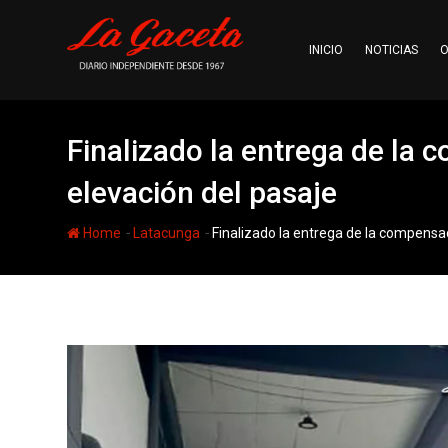
Skip
to
INICIO
NOTICIAS
O
content
Finalizado la entrega de la 
elevación del pasaje
-
-
Home
Latacunga
Finalizado la entrega de la compensac