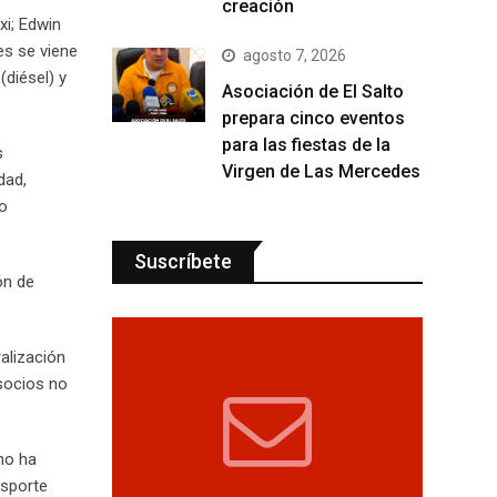
creación
xi; Edwin
es se viene
agosto 7, 2026
(diésel) y
Asociación de El Salto
prepara cinco eventos
para las fiestas de la
s
Virgen de Las Mercedes
dad,
jo
Suscríbete
ón de
ralización
socios no
no ha
nsporte