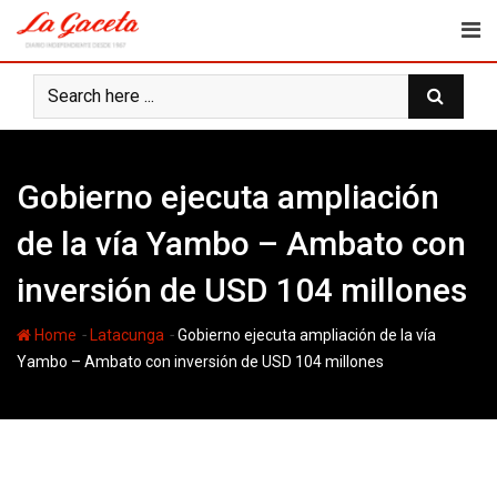
Skip
to
content
Gobierno ejecuta ampliación
de la vía Yambo – Ambato con
inversión de USD 104 millones
-
-
Home
Latacunga
Gobierno ejecuta ampliación de la vía
Yambo – Ambato con inversión de USD 104 millones