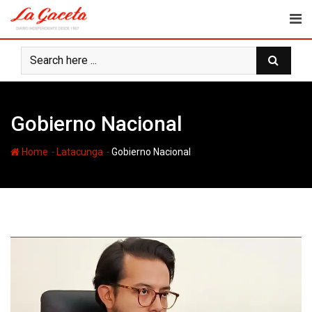
Skip
to
content
Gobierno Nacional
-
-
Home
Latacunga
Gobierno Nacional