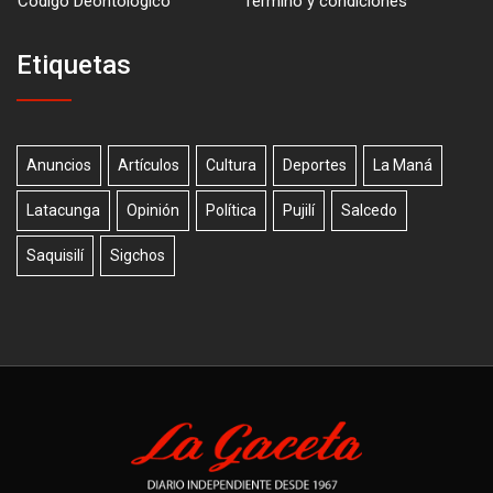
Código Deontológico
Término y condiciones
Etiquetas
Anuncios
Artículos
Cultura
Deportes
La Maná
Latacunga
Opinión
Política
Pujilí
Salcedo
Saquisilí
Sigchos