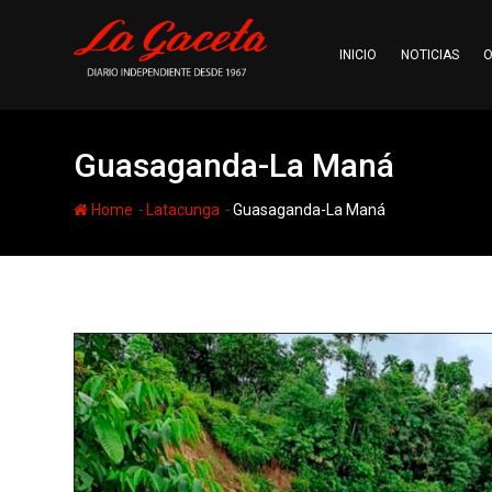
Skip
to
INICIO
NOTICIAS
O
content
Guasaganda-La Maná
-
-
Home
Latacunga
Guasaganda-La Maná