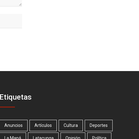
Etiquetas
Anuncios
Artículos
Cultura
Deportes
La Maná
Latacunga
Opinión
Política