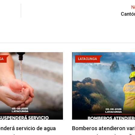
N
Cantó
GA
LATACUNGA
nderá servicio de agua
Bomberos atendieron var