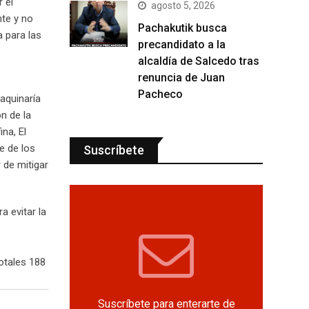
 el
agosto 5, 2026
nte y no
Pachakutik busca
a para las
precandidato a la
alcaldía de Salcedo tras
renuncia de Juan
e
Pacheco
aquinaría
ón de la
na, El
e de los
Suscríbete
 de mitigar
a evitar la
otales 188
Suscríbete para enterarte de