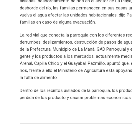
aisladas, desbordamiento de ríos en el sector de La Playa
desborde del río, las familias permanecen en sus casas una
vuelva el agua afectar las unidades habitacionales, dijo 
familias en caso de alguna evacuación.
La red vial que conecta la parroquia con los diferentes 
derrumbes, deslizamientos, destrucción de pasos de agua
de la Prefectura, Municipio de La Maná, GAD Parroquial y el
gente y los productos a los mercados; actualmente mediant
Arenal, Capilla Chico y el Guayabal. Pazmiño, apuntó que, 
ríos, frente a ello el Ministerio de Agricultura está apoya
la falta de alimento.
Dentro de los recintos aislados de la parroquia, los produ
pérdida de los producto y causar problemas económicos 