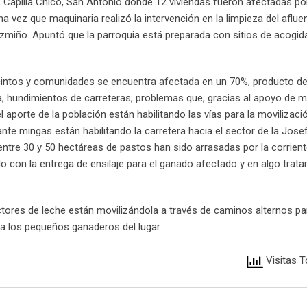
, Capilla Chico, San Antonio donde 12 viviendas fueron afectadas por
 vez que maquinaria realizó la intervención en la limpieza del aflue
Pazmiño. Apuntó que la parroquia está preparada con sitios de acogid
recintos y comunidades se encuentra afectada en un 70%, producto d
, hundimientos de carreteras, problemas que, gracias al apoyo de m
 aporte de la población están habilitando las vías para la movilizaci
e mingas están habilitando la carretera hacia el sector de la Josefi
entre 30 y 50 hectáreas de pastos han sido arrasadas por la corrient
ndo con la entrega de ensilaje para el ganado afectado y en algo tratar
ctores de leche están movilizándola a través de caminos alternos par
a los pequeños ganaderos del lugar.
Visitas T