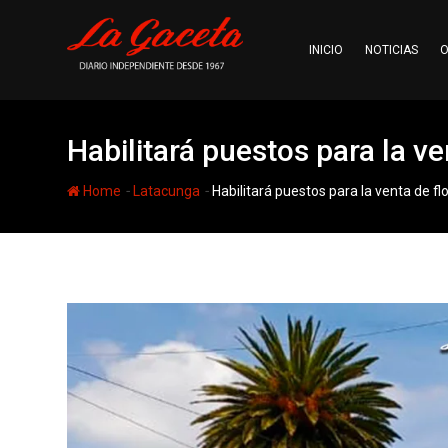
Skip
to
INICIO
NOTICIAS
O
content
Habilitará puestos para la ve
-
-
Home
Latacunga
Habilitará puestos para la venta de fl