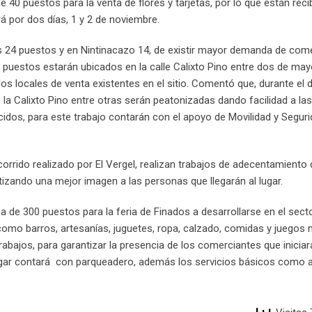
 40 puestos para la venta de flores y tarjetas, por lo que están reci
á por dos días, 1 y 2 de noviembre.
os 24 puestos y en Nintinacazo 14, de existir mayor demanda de com
 puestos estarán ubicados en la calle Calixto Pino entre dos de may
os locales de venta existentes en el sitio. Comentó que, durante el d
la Calixto Pino entre otras serán peatonizadas dando facilidad a la
ecidos, para este trabajo contarán con el apoyo de Movilidad y Segur
rrido realizado por El Vergel, realizan trabajos de adecentamiento 
ntizando una mejor imagen a las personas que llegarán al lugar.
a de 300 puestos para la feria de Finados a desarrollarse en el secto
como barros, artesanías, juguetes, ropa, calzado, comidas y juegos
trabajos, para garantizar la presencia de los comerciantes que inicia
 lugar contará con parqueadero, además los servicios básicos como 