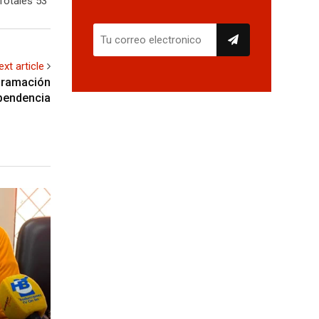
Totales 53
ext article
gramación
ependencia