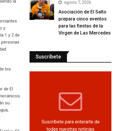
biendo la
agosto 7, 2026
Asociación de El Salto
prepara cinco eventos
erciantes
para las fiestas de la
o y
Virgen de Las Mercedes
ía 1 y 2 de
s personas
idad
Suscríbete
de los
r de El
 mecánicos;
rán su
agua,
Suscríbete para enterarte de
todas nuestras noticias