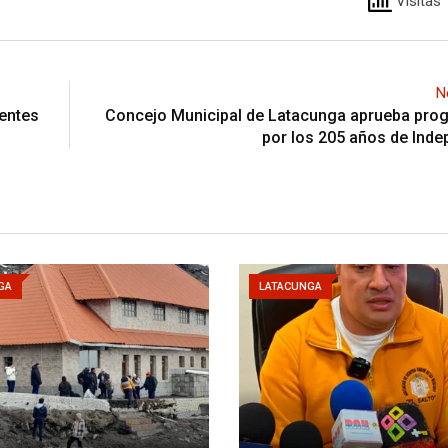
Visitas 
N
entes
Concejo Municipal de Latacunga aprueba pro
por los 205 años de Ind
GA
LATACUNGA