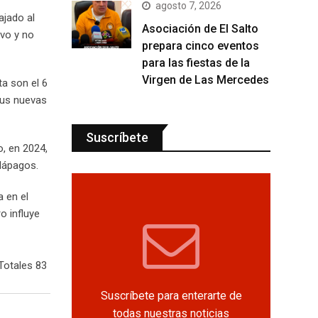
agosto 7, 2026
ajado al
Asociación de El Salto
ivo y no
prepara cinco eventos
para las fiestas de la
Virgen de Las Mercedes
ta son el 6
sus nuevas
Suscríbete
, en 2024,
lápagos.
 en el
o influye
Totales 83
Suscríbete para enterarte de
todas nuestras noticias