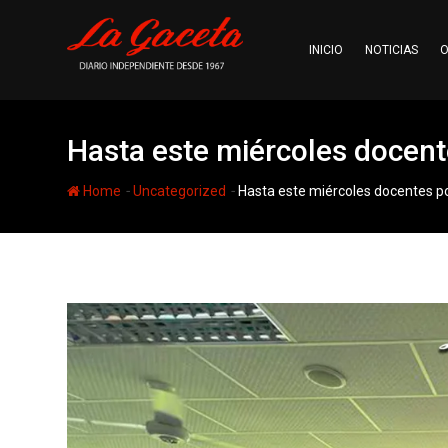
Skip
to
INICIO
NOTICIAS
O
content
Hasta este miércoles docente
-
-
Home
Uncategorized
Hasta este miércoles docentes pod