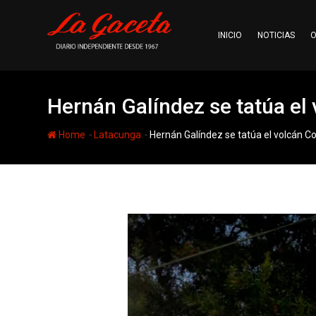
Skip
to
INICIO
NOTICIAS
O
content
Hernán Galíndez se tatúa el
-
-
Home
Latacunga
Hernán Galíndez se tatúa el volcán 