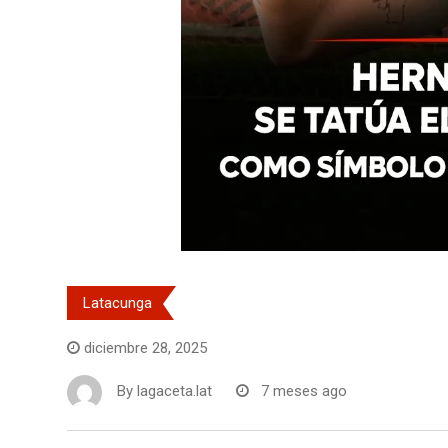
Latacunga
diciembre 28, 2025
By
lagaceta.lat
7 meses ago