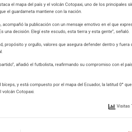
staca el mapa del país y el volcán Cotopaxi, uno de los principales 
o que el guardameta mantiene con la nación.
o, acompañó la publicación con un mensaje emotivo en el que expre
Es una decisión. Elegí este escudo, esta tierra y esta gente”, señaló.
d, propósito y orgullo, valores que asegura defender dentro y fuera 
l.
 partido”, añadió el futbolista, reafirmando su compromiso con el país
el bíceps, y está compuesto por el mapa del Ecuador, la latitud 0° qu
l volcán Cotopaxi.
Visitas 