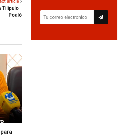
ext article
 Tilipulo–
Poaló
epara