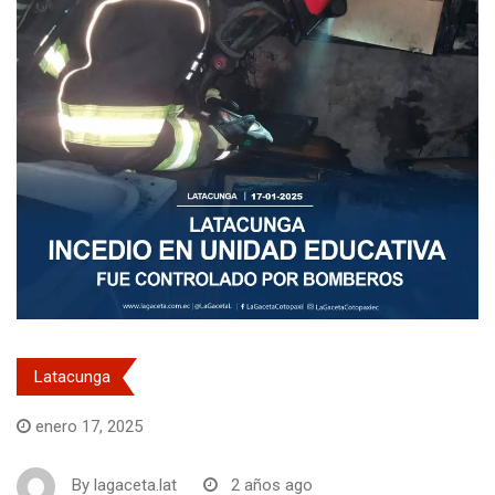
Latacunga
enero 17, 2025
By
lagaceta.lat
2 años ago