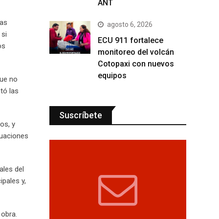
ANT
ias
agosto 6, 2026
 si
ECU 911 fortalece
os
monitoreo del volcán
Cotopaxi con nuevos
equipos
que no
tó las
Suscríbete
os, y
tuaciones
ales del
ipales y,
 obra.