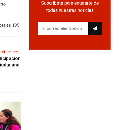
Suscríbete para enterarte de
eso
todas nuestras noticias
otales 105
ext article
ticipación
iudadana