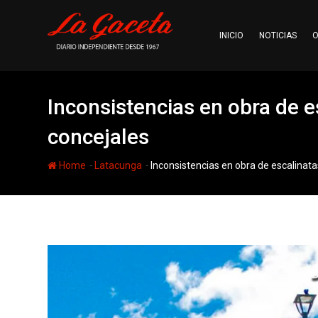
Skip
to
INICIO
NOTICIAS
O
content
Inconsistencias en obra de 
concejales
-
-
Home
Latacunga
Inconsistencias en obra de escalinat