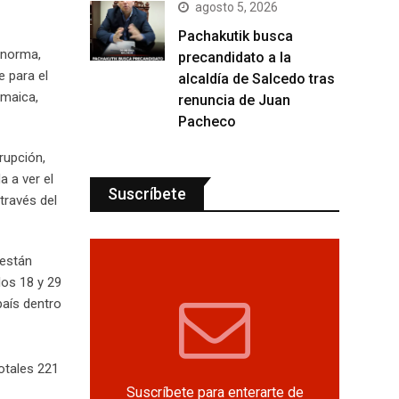
agosto 5, 2026
Pachakutik busca
 norma,
precandidato a la
e para el
alcaldía de Salcedo tras
amaica,
renuncia de Juan
Pacheco
rupción,
a a ver el
Suscríbete
través del
 están
los 18 y 29
país dentro
otales 221
Suscríbete para enterarte de