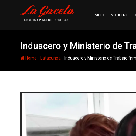
Skip
to
INICIO
NOTICIAS
O
content
Induacero y Ministerio de T
-
-
Home
Latacunga
Induacero y Ministerio de Trabajo fi