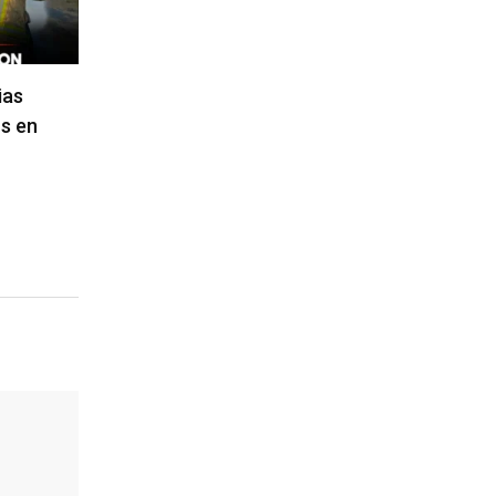
ias
s en