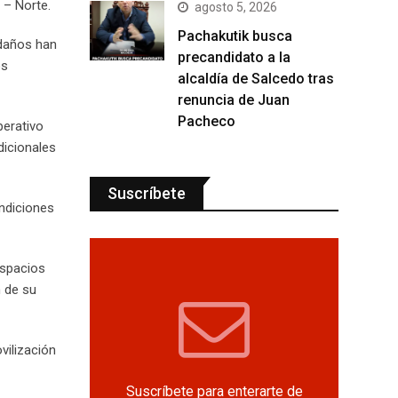
 – Norte.
agosto 5, 2026
Pachakutik busca
 daños han
precandidato a la
os
alcaldía de Salcedo tras
renuncia de Juan
Pacheco
perativo
dicionales
Suscríbete
ondiciones
espacios
n de su
vilización
Suscríbete para enterarte de