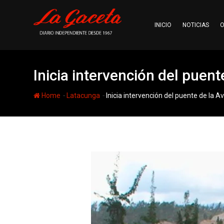
Skip
to
INICIO
NOTICIAS
O
content
Inicia intervención del puent
-
-
Home
Latacunga
Inicia intervención del puente de la A