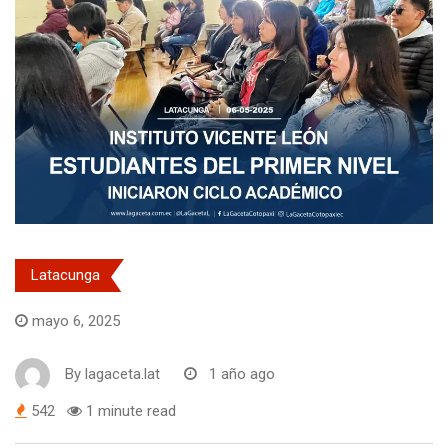
Latacunga
mayo 6, 2025
By
lagaceta.lat
1 año ago
542
1 minute read