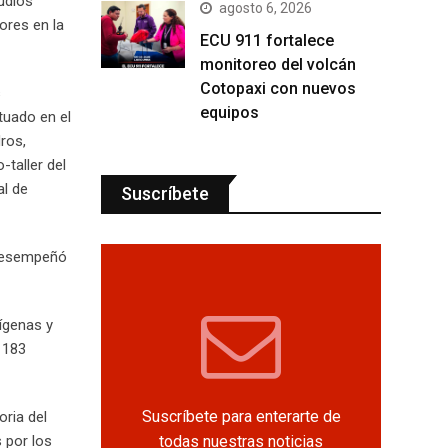
udios
agosto 6, 2026
ores en la
ECU 911 fortalece
monitoreo del volcán
Cotopaxi con nuevos
s
equipos
ctuado en el
ros,
-taller del
al de
Suscríbete
 desempeñó
dígenas y
 183
Suscríbete para enterarte de
oria del
todas nuestras noticias
 por los