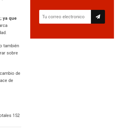
o
;
ya que
arca
dad.
no también
orar sobre
ercambio de
hace de
otales 152