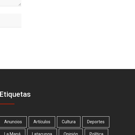
Etiquetas
Anuncios
Artículos
Cultura
Deportes
La Maná
Latacunga
Opinión
Política