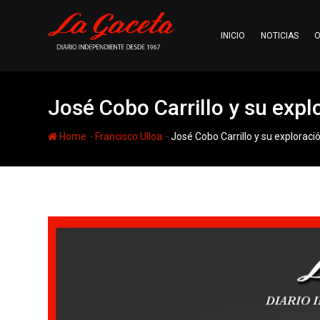
Skip
to
INICIO
NOTICIAS
O
content
José Cobo Carrillo y su expl
-
-
Home
Francisco Ulloa
José Cobo Carrillo y su exploraci