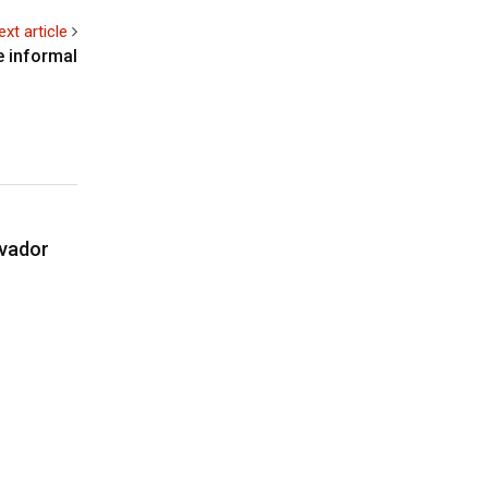
ext article
e informal
lvador