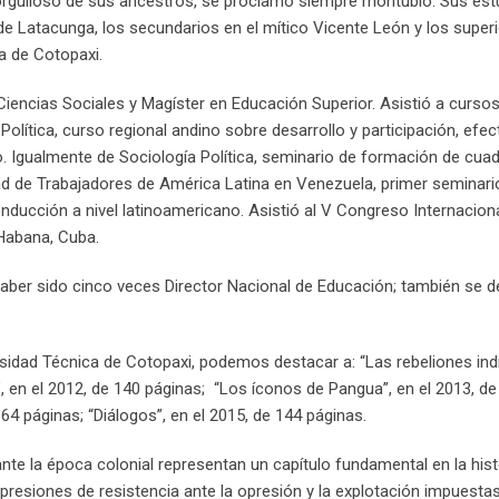
rgulloso de sus ancestros, se proclamó siempre montubio. Sus est
 de Latacunga, los secundarios en el mítico Vicente León y los superi
ca de Cotopaxi.
Ciencias Sociales y Magíster en Educación Superior. Asistió a curso
Política, curso regional andino sobre desarrollo y participación, efe
Igualmente de Sociología Política, seminario de formación de cuad
dad de Trabajadores de América Latina en Venezuela, primer seminario
ucción a nivel latinoamericano. Asistió al V Congreso Internacion
Habana, Cuba.
ber sido cinco veces Director Nacional de Educación; también se
iversidad Técnica de Cotopaxi, podemos destacar a: “Las rebeliones in
 en el 2012, de 140 páginas; “Los íconos de Pangua”, en el 2013, de
64 páginas; “Diálogos”, en el 2015, de 144 páginas.
nte la época colonial representan un capítulo fundamental en la hist
presiones de resistencia ante la opresión y la explotación impuestas