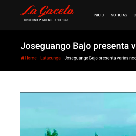
Skip
to
INICIO
NOTICIAS
O
content
Joseguango Bajo presenta v
-
-
Home
Latacunga
Joseguango Bajo presenta varias ne