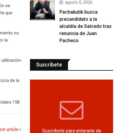
agosto 5, 2026
ión se
Pachakutik busca
ita que
precandidato a la
alcaldía de Salcedo tras
momento no
renuncia de Juan
r la
Pacheco
utilización
Suscríbete
ozca de la
otales 158
ext article
Suscríbete para enterarte de