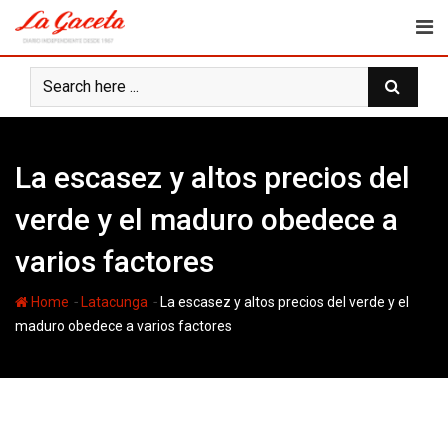
Skip
to
content
La escasez y altos precios del
verde y el maduro obedece a
varios factores
-
-
Home
Latacunga
La escasez y altos precios del verde y el
maduro obedece a varios factores