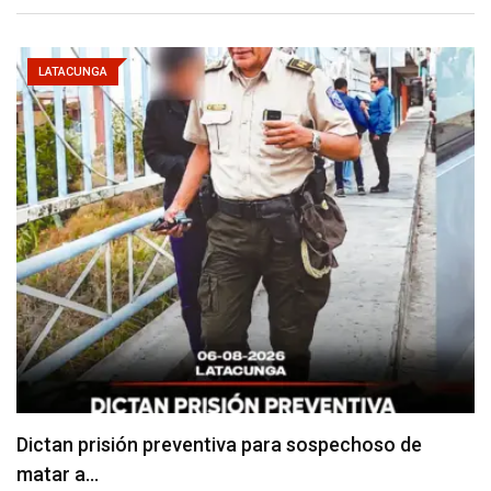
LATACUNGA
Usuarios madrugan y hacen largas filas para
obtener…