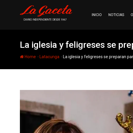
Skip
to
INICIO
NOTICIAS
O
content
La iglesia y feligreses se pr
-
-
Home
Latacunga
La iglesia y feligreses se preparan pa