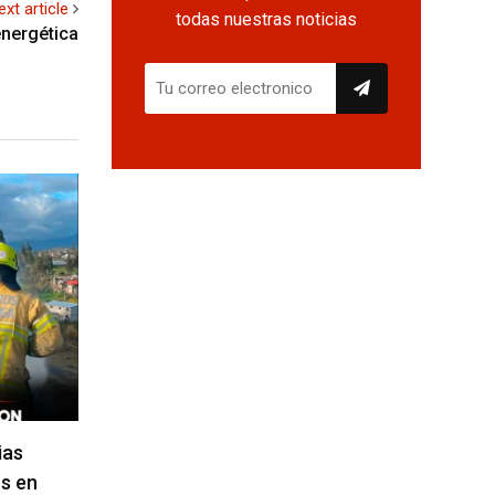
ext article
todas nuestras noticias
energética
ias
s en