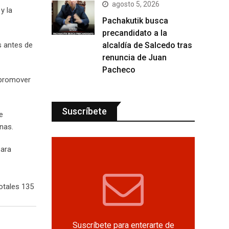
agosto 5, 2026
 y la
Pachakutik busca
precandidato a la
alcaldía de Salcedo tras
s antes de
renuncia de Juan
Pacheco
 promover
Suscríbete
e
nas.
para
otales 135
Suscríbete para enterarte de