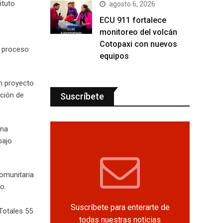
ituto
agosto 6, 2026
ECU 911 fortalece
monitoreo del volcán
Cotopaxi con nuevos
un proceso
equipos
un proyecto
cción de
Suscríbete
una
bajo
comunitaria
o.
Suscríbete para enterarte de
Totales 55
todas nuestras noticias