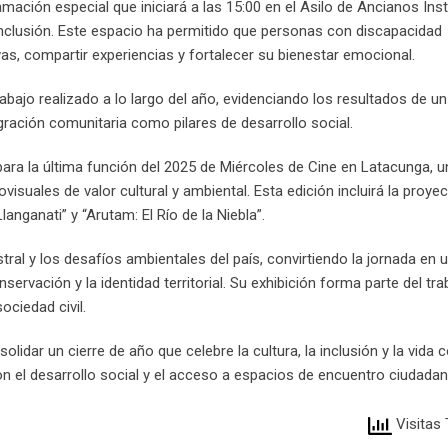
ación especial que iniciará a las 15:00 en el Asilo de Ancianos Inst
 Inclusión. Este espacio ha permitido que personas con discapacidad
vas, compartir experiencias y fortalecer su bienestar emocional.
trabajo realizado a lo largo del año, evidenciando los resultados de 
tegración comunitaria como pilares de desarrollo social.
para la última función del 2025 de Miércoles de Cine en Latacunga, 
suales de valor cultural y ambiental. Esta edición incluirá la proye
nganati” y “Arutam: El Río de la Niebla”.
tral y los desafíos ambientales del país, convirtiendo la jornada en 
servación y la identidad territorial. Su exhibición forma parte del tra
ociedad civil.
idar un cierre de año que celebre la cultura, la inclusión y la vida 
n el desarrollo social y el acceso a espacios de encuentro ciudadan
Visitas 