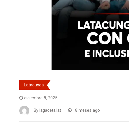
Latacunga
diciembre 8, 2025
By
lagaceta.lat
8 meses ago