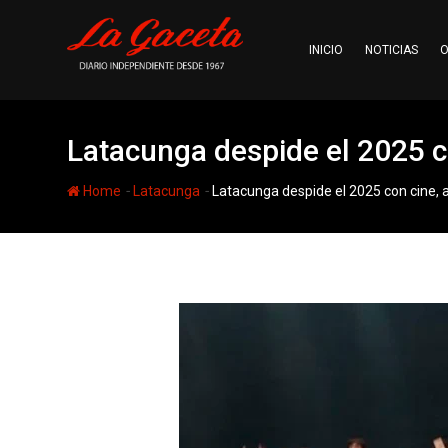
Skip
to
INICIO
NOTICIAS
O
content
Latacunga despide el 2025 co
-
-
Home
Latacunga
Latacunga despide el 2025 con cine, a