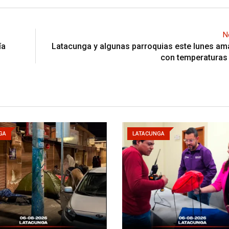
N
ía
Latacunga y algunas parroquias este lunes a
con temperaturas
GA
LATACUNGA