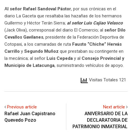
A
l señor Rafael Sandoval Pástor
, por sus crónicas en el
diario La Gaceta que resaltaba las hazañas de los hermanos
Guillermo y Héctor Terán Sierra;
al señor Luis Cajiao Velasco
(Jack Oliva), corresponsal del diario El Comercio; al
señor Dilo
Cevallos Gavilanes
, presidente de la Federación Deportiva de
Cotopaxi, a los camaradas de ruta
Fausto “Chiche” Hervás
Carrillo
y
Segundo Muñoz
que prestaban su contingente en
la mecánica; al señor
Luis Cepeda
y al
Consejo Provincial y
Municipio de Latacunga
, suministrando vehículos de apoyo.
Visitas Totales 121
Previous article
Next article
Rafael Juan Capistrano
ANIVERSARIO DE LA
Quevedo Pozo
DECLARATORIA DE
PATRIMONIO INMATERIAL