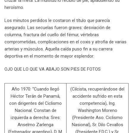
cruzar la meta. La multitud lo recibió de pie, aplaudiendo su
heroísmo.
Los minutos perdidos le costaron el título que parecía
asegurado. Las secuelas fueron graves: desviación de
columna, fractura del cuello del fémur, vértebras
comprometidas, complicaciones en el coxis y atrofia de varias
arterias y músculos. Aquella caída puso fin a su carrera
deportiva en el momento de mayor esplendor.
OJO QUE LO QUE VA ABAJO SON PIES DE FOTOS
Año 1970: “Cuando llegó
(Cilcista, recuperándose del
Héctor Terán de Panamá,
accidente sufrido en esta
con dirigentes del Ciclismo
competencia), Ing.
Nacional. Constan de
Washington Moreno
izquierda a derecha: Sres:
(Presidente Aso. Ciclismo
Anselmo Zarlenga
Nasional), Sr. Dilo Cevallos
(Entrenador argentino), D. M.
(Presidente F.D.C.) y Sr.