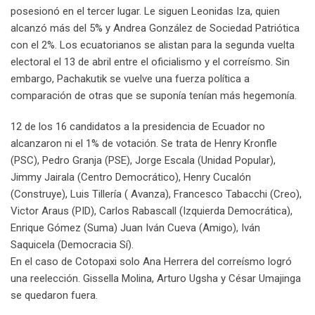
posesionó en el tercer lugar. Le siguen Leonidas Iza, quien
alcanzó más del 5% y Andrea González de Sociedad Patriótica
con el 2%. Los ecuatorianos se alistan para la segunda vuelta
electoral el 13 de abril entre el oficialismo y el correísmo. Sin
embargo, Pachakutik se vuelve una fuerza política a
comparación de otras que se suponía tenían más hegemonía.
12 de los 16 candidatos a la presidencia de Ecuador no
alcanzaron ni el 1% de votación. Se trata de Henry Kronfle
(PSC), Pedro Granja (PSE), Jorge Escala (Unidad Popular),
Jimmy Jairala (Centro Democrático), Henry Cucalón
(Construye), Luis Tillería ( Avanza), Francesco Tabacchi (Creo),
Victor Araus (PID), Carlos Rabascall (Izquierda Democrática),
Enrique Gómez (Suma) Juan Iván Cueva (Amigo), Iván
Saquicela (Democracia Sí).
En el caso de Cotopaxi solo Ana Herrera del correísmo logró
una reelección. Gissella Molina, Arturo Ugsha y César Umajinga
se quedaron fuera.