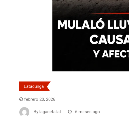
Latacunga
febrero 20, 2026
By
lagaceta.lat
6 meses ago