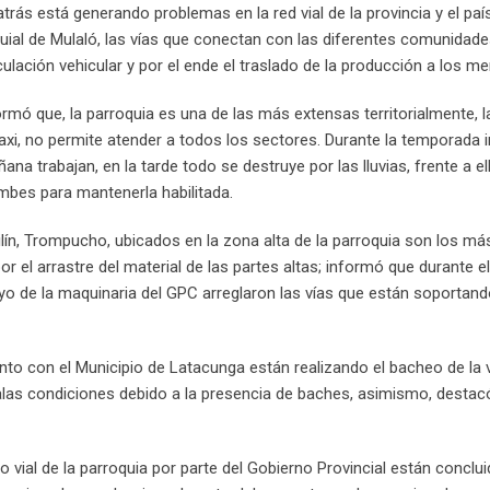
rás está generando problemas en la red vial de la provincia y el paí
uial de Mulaló, las vías que conectan con las diferentes comunidad
culación vehicular y por el ende el traslado de la producción a los m
ormó que, la parroquia es una de las más extensas territorialmente, l
xi, no permite atender a todos los sectores. Durante la temporada i
ñana trabajan, en la tarde todo se destruye por las lluvias, frente a el
mbes para mantenerla habilitada.
lín, Trompucho, ubicados en la zona alta de la parroquia son los má
r el arrastre del material de las partes altas; informó que durante e
yo de la maquinaria del GPC arreglaron las vías que están soportand
nto con el Municipio de Latacunga están realizando el bacheo de la 
alas condiciones debido a la presencia de baches, asimismo, destac
lo vial de la parroquia por parte del Gobierno Provincial están conclui