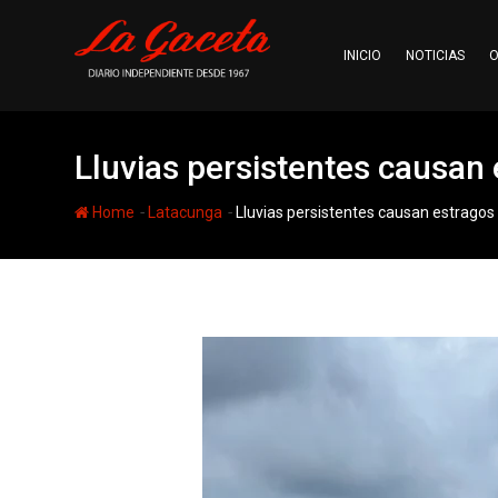
Skip
to
INICIO
NOTICIAS
O
content
Lluvias persistentes causan e
-
-
Home
Latacunga
Lluvias persistentes causan estragos y