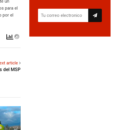
te un
os para el
 por el
ext article
os del MSP