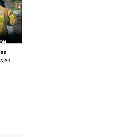
ias
s en