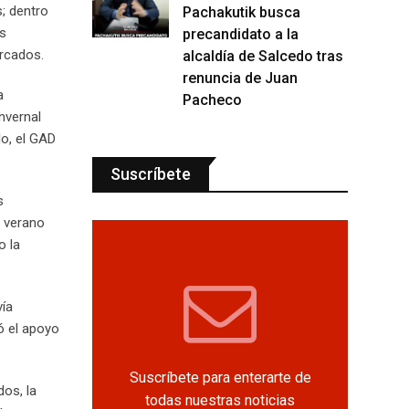
s; dentro
Pachakutik busca
es
precandidato a la
ercados.
alcaldía de Salcedo tras
renuncia de Juan
a
Pacheco
nvernal
lo, el GAD
Suscríbete
s
l verano
o la
vía
ó el apoyo
Suscríbete para enterarte de
dos, la
todas nuestras noticias