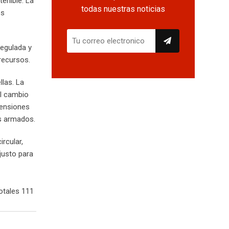
enible. La
todas nuestras noticias
es
regulada y
recursos.
llas. La
el cambio
tensiones
os armados.
rcular,
justo para
otales 111