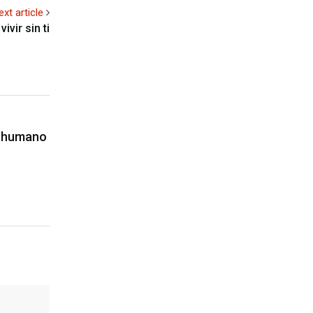
ext article
ivir sin ti
a humano