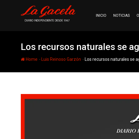
Skip
to
INICIO
NOTICIAS
O
content
Los recursos naturales se a
-
-
Home
Luis Reinoso Garzón
Los recursos naturales se 