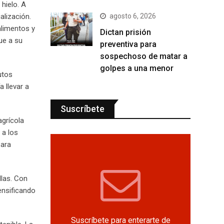
 hielo. A
agosto 6, 2026
alización.
alimentos y
Dictan prisión
ue a su
preventiva para
sospechoso de matar a
golpes a una menor
utos
 llevar a
Suscríbete
agrícola
 a los
para
llas. Con
ensificando
Suscríbete para enterarte de