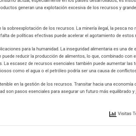
onsumo actual, especialmente en los países desarrollados, es insost
roductos generan una explotación excesiva de los recursos y grand
la sobreexplotación de los recursos. La minería ilegal, la pesca no 
alta de políticas efectivas puede acelerar el agotamiento de estos 
licaciones para la humanidad. La inseguridad alimentaria es una de e
le puede reducir la producción de alimentos, lo que, combinado con 
les. La escasez de recursos esenciales también puede aumentar las 
 valiosos como el agua o el petróleo podría ser una causa de conflict
ible en la gestión de los recursos. Transitar hacia una economía ci
dad son pasos esenciales para asegurar un futuro más equilibrado y 
Visitas T