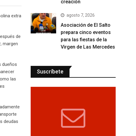
creación
agosto 7, 2026
olina extra
Asociación de El Salto
prepara cinco eventos
 después de
para las fiestas de la
r, margen
Virgen de Las Mercedes
os dueños
Suscríbete
rmanecer
como las
des
imadamente
ransporte
las deudas