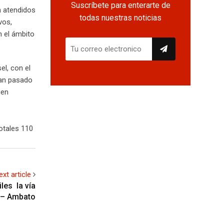
Suscríbete para enterarte de
n atendidos
todas nuestras noticias
vos,
n el ámbito
el, con el
han pasado
gen
otales 110
ext article
iles la vía
– Ambato