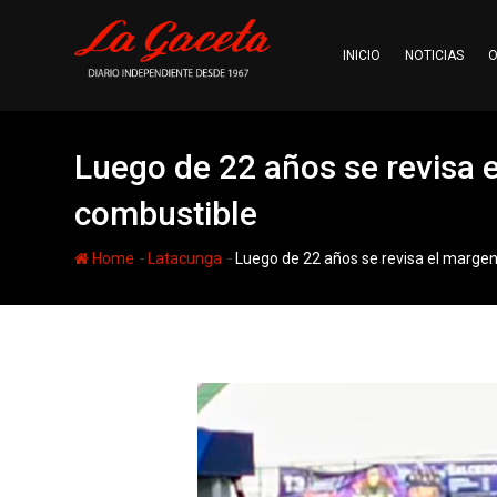
Skip
to
INICIO
NOTICIAS
O
content
Luego de 22 años se revisa e
combustible
-
-
Home
Latacunga
Luego de 22 años se revisa el margen 