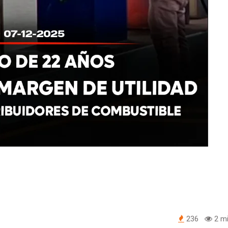
236
2 mi