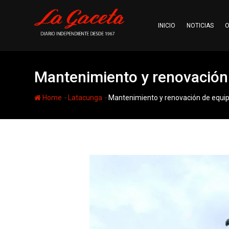
Skip
to
INICIO
NOTICIAS
O
content
Mantenimiento y renovación
-
-
Home
Latacunga
Mantenimiento y renovación de equip