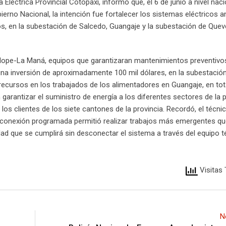
Eléctrica Provincial Cotopaxi, informó que, el 6 de junio a nivel naci
rno Nacional, la intención fue fortalecer los sistemas eléctricos a
jos, en la subestación de Salcedo, Guangaje y la subestación de Que
Calope-La Maná, equipos que garantizaran mantenimientos preventivo
 una inversión de aproximadamente 100 mil dólares, en la subestació
 recursos en los trabajados de los alimentadores en Guangaje, en tota
 garantizar el suministro de energía a los diferentes sectores de la 
los clientes de los siete cantones de la provincia. Recordó, el técni
desconexión programada permitió realizar trabajos más emergentes qu
vidad que se cumplirá sin desconectar el sistema a través del equipo 
Visitas 
N