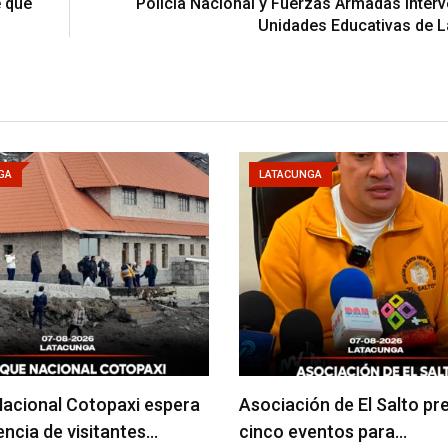
e que
Policía Nacional y Fuerzas Armadas inter
Unidades Educativas de 
GA
LATACUNGA
acional Cotopaxi espera
Asociación de El Salto pr
uencia de visitantes…
cinco eventos para…