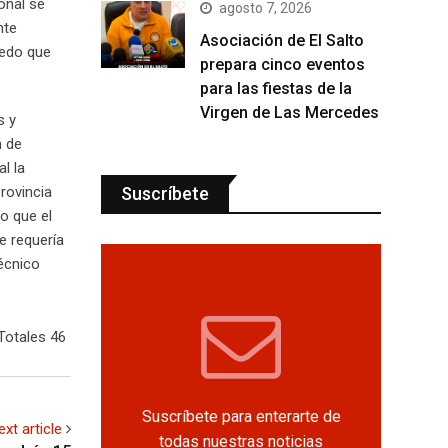
onal se
agosto 7, 2026
nte
Asociación de El Salto
vedo que
prepara cinco eventos
para las fiestas de la
Virgen de Las Mercedes
s y
n de
l la
Suscríbete
provincia
co que el
e requería
técnico
Totales 46
Suscríbete para enterarte de
ext article
todas nuestras noticias