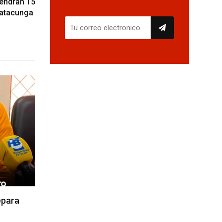
vendrán 15
Latacunga
epara