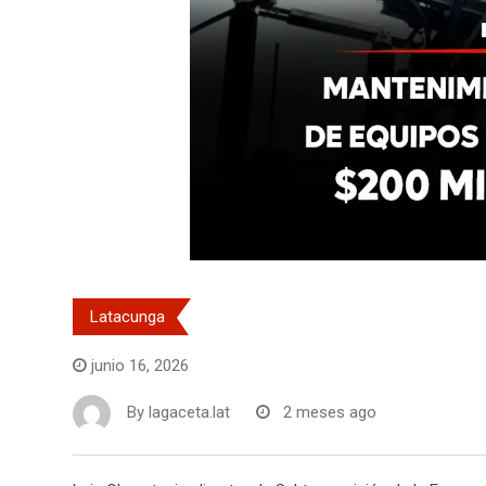
Latacunga
junio 16, 2026
By
lagaceta.lat
2 meses ago