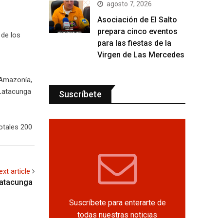
agosto 7, 2026
Asociación de El Salto
prepara cinco eventos
 de los
para las fiestas de la
Virgen de Las Mercedes
-Amazonía,
 Latacunga
Suscríbete
otales 200
ext article
 Latacunga
Suscríbete para enterarte de
todas nuestras noticias