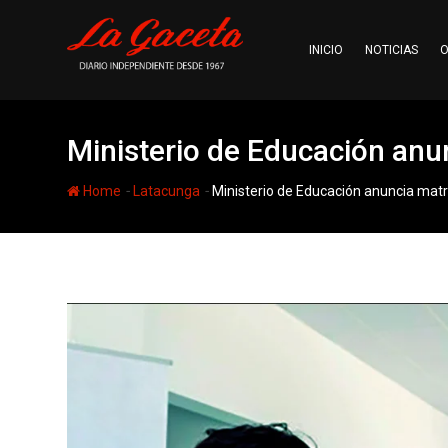
Skip
to
INICIO
NOTICIAS
O
content
Ministerio de Educación anu
-
-
Home
Latacunga
Ministerio de Educación anuncia matr