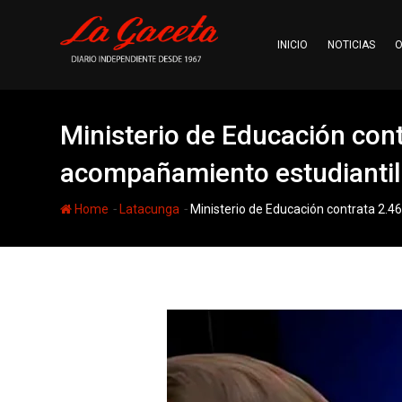
Skip
to
INICIO
NOTICIAS
O
content
Ministerio de Educación cont
acompañamiento estudiantil
-
-
Home
Latacunga
Ministerio de Educación contrata 2.4