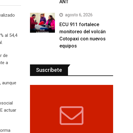
ANT
agosto 6, 2026
ealizado
ECU 911 fortalece
monitoreo del volcán
% al 54,4
Cotopaxi con nuevos
l.
equipos
r de
te a
Suscríbete
i, aunque
osocial
E actuar
 forma