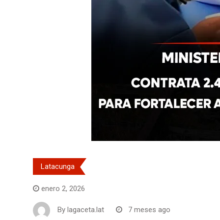
Latacunga
enero 2, 2026
By
lagaceta.lat
7 meses ago