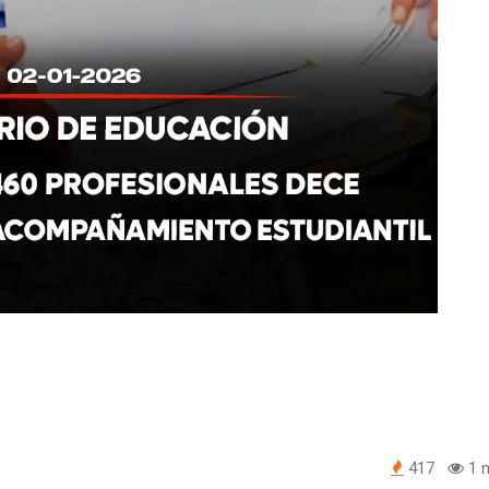
417
1 m