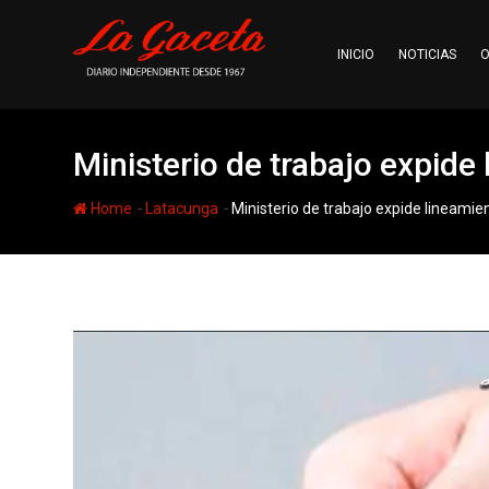
Skip
to
INICIO
NOTICIAS
O
content
Ministerio de trabajo expide
-
-
Home
Latacunga
Ministerio de trabajo expide lineamie