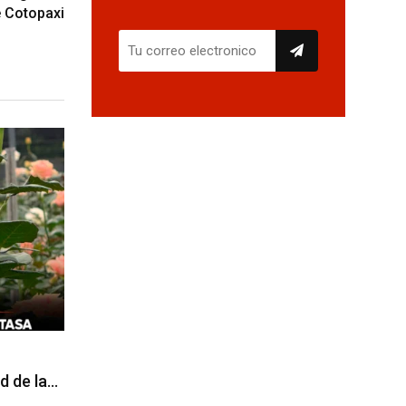
e Cotopaxi
d de la…