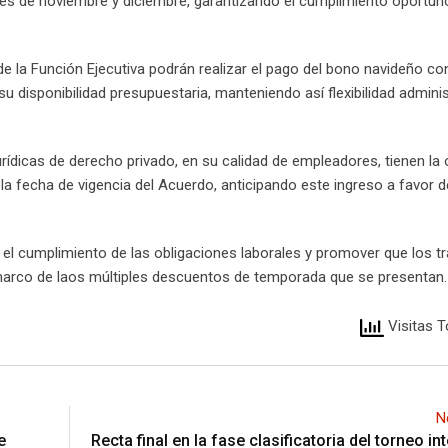
es de noviembre y diciembre, garantizando el cumplimiento oportun
de la Función Ejecutiva podrán realizar el pago del bono navideño c
su disponibilidad presupuestaria, manteniendo así flexibilidad adminis
rídicas de derecho privado, en su calidad de empleadores, tienen la
la fecha de vigencia del Acuerdo, anticipando este ingreso a favor 
 el cumplimiento de las obligaciones laborales y promover que los t
l marco de laos múltiples descuentos de temporada que se presentan.
Visitas T
N
e
Recta final en la fase clasificatoria del torneo in