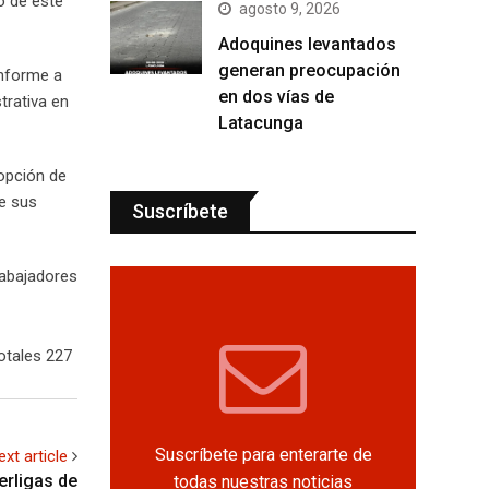
o de este
agosto 9, 2026
Adoquines levantados
generan preocupación
onforme a
en dos vías de
trativa en
Latacunga
 opción de
de sus
Suscríbete
rabajadores
otales 227
Suscríbete para enterarte de
ext article
terligas de
todas nuestras noticias