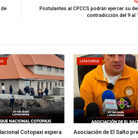
N
 de
Postulantes al CPCCS podrán ejercer su de
contradicción del 9 al 
GA
LATACUNGA
acional Cotopaxi espera
Asociación de El Salto pr