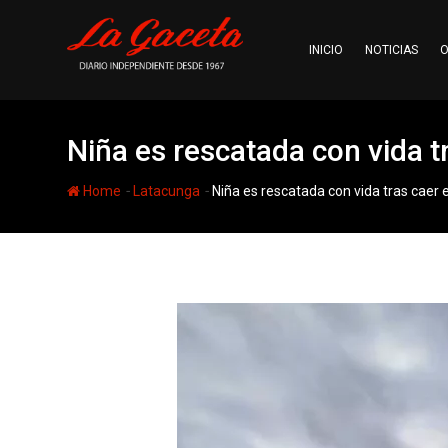
Skip
to
INICIO
NOTICIAS
O
content
Niña es rescatada con vida 
-
-
Home
Latacunga
Niña es rescatada con vida tras caer