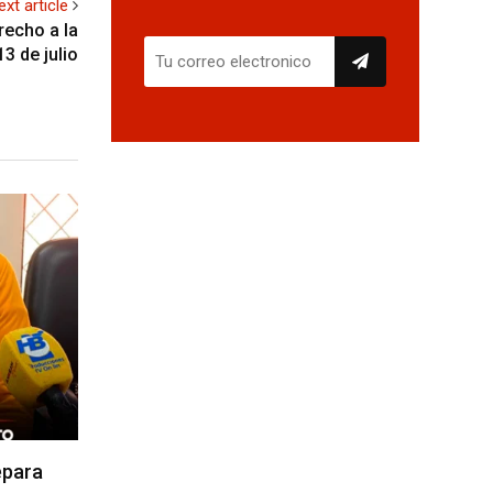
ext article
recho a la
13 de julio
epara