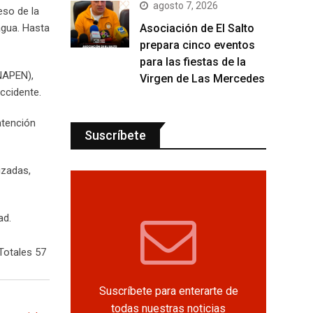
agosto 7, 2026
eso de la
Asociación de El Salto
agua. Hasta
prepara cinco eventos
para las fiestas de la
INAPEN),
Virgen de Las Mercedes
ccidente.
atención
Suscríbete
izadas,
ad.
Totales 57
Suscríbete para enterarte de
todas nuestras noticias