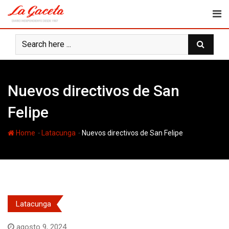
Skip
to
content
Nuevos directivos de San
Felipe
-
-
Home
Latacunga
Nuevos directivos de San Felipe
Latacunga
agosto 9, 2024