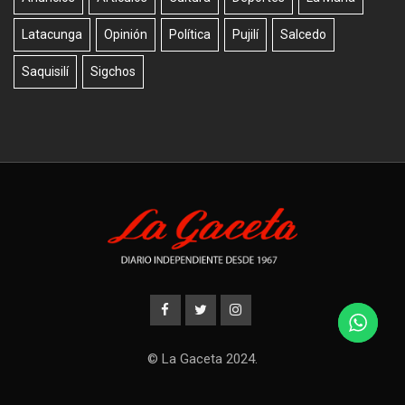
Latacunga
Opinión
Política
Pujilí
Salcedo
Saquisilí
Sigchos
© La Gaceta 2024.