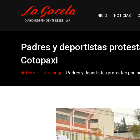
Skip
to
INICIO
NOTICIAS
O
content
Padres y deportistas protest
Cotopaxi
-
-
Home
Latacunga
Padres y deportistas protestan por i