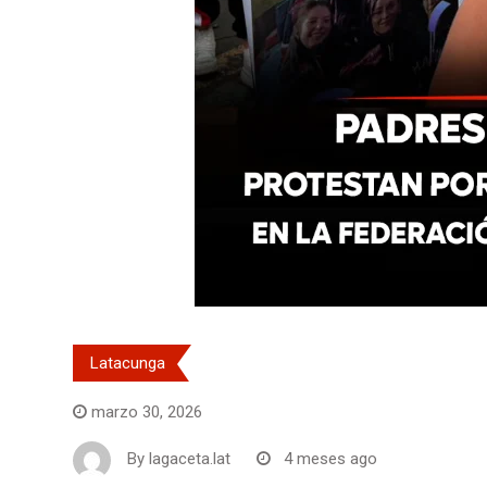
Latacunga
marzo 30, 2026
By
lagaceta.lat
4 meses ago