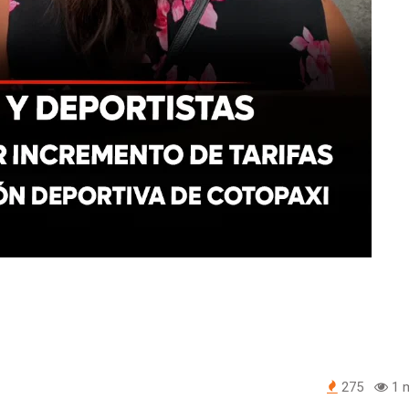
275
1 m