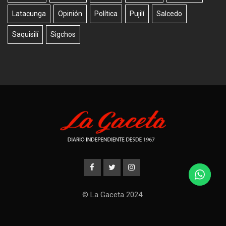
Latacunga
Opinión
Política
Pujilí
Salcedo
Saquisilí
Sigchos
© La Gaceta 2024.