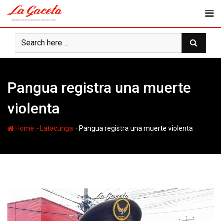
Skip
to
content
Pangua registra una muerte
violenta
-
-
Home
Latacunga
Pangua registra una muerte violenta