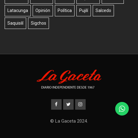
Latacunga
Opinión
Política
Pujilí
Salcedo
Saquisilí
Sigchos
© La Gaceta 2024.