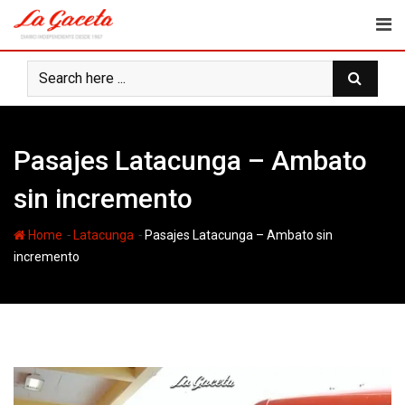
Skip
to
content
Pasajes Latacunga – Ambato
sin incremento
-
-
Home
Latacunga
Pasajes Latacunga – Ambato sin
incremento