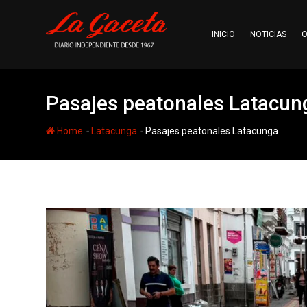
Skip
to
INICIO
NOTICIAS
O
content
Pasajes peatonales Latacun
-
-
Home
Latacunga
Pasajes peatonales Latacunga