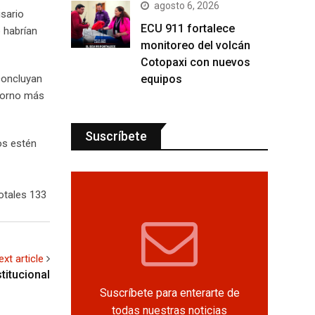
agosto 6, 2026
isario
ECU 911 fortalece
 habrían
monitoreo del volcán
Cotopaxi con nuevos
 concluyan
equipos
ntorno más
Suscríbete
os estén
otales 133
ext article
titucional
Suscríbete para enterarte de
todas nuestras noticias