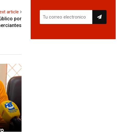
ext article
úblico por
merciantes