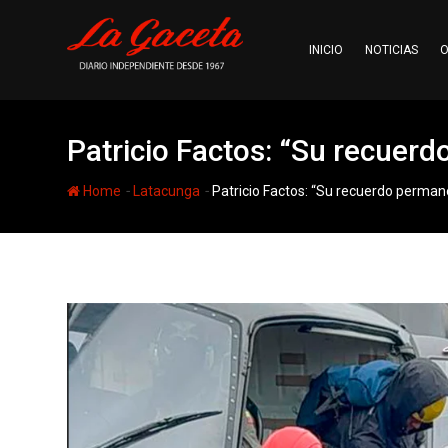
Skip
to
INICIO
NOTICIAS
O
content
Patricio Factos: “Su recuer
-
-
Home
Latacunga
Patricio Factos: “Su recuerdo perma