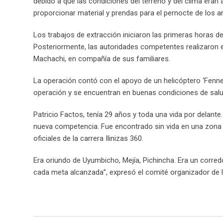
debido a que las condiciones del terreno y del clima eran
proporcionar material y prendas para el pernocte de los an
Los trabajos de extracción iniciaron las primeras horas d
Posteriormente, las autoridades competentes realizaron e
Machachi, en compañía de sus familiares.
La operación contó con el apoyo de un helicóptero ‘Fennec’
operación y se encuentran en buenas condiciones de salud
Patricio Factos, tenía 29 años y toda una vida por delante
nueva competencia. Fue encontrado sin vida en una zona 
oficiales de la carrera Ilinizas 360.
Era oriundo de Uyumbicho, Mejía, Pichincha. Era un corr
cada meta alcanzada”, expresó el comité organizador de l