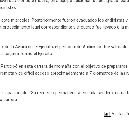
 adversas. Por este motivo, otro equipo adicional fue designado par
dinistas.
e este miércoles. Posteriormente fueron evacuados los andinistas y 
l procedimiento legal correspondiente y el cuerpo fue llevado a la 
 de la Aviación del Ejército; el personal de Andinistas fue valorado 
, según informó el Ejército.
. Participó en esta carrera de montaña con el objetivo de prepararse
remota y de difícil acceso aproximadamente a 7 kilómetros de las r
edor apasionado. “Su recuerdo permanecerá en cada sendero, en cad
a carrera.
Visitas T