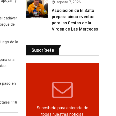
a apoyar y
agosto 7, 2026
Asociación de El Salto
prepara cinco eventos
el cadáver.
para las fiestas de la
morgue de
Virgen de Las Mercedes
luego de la
Suscríbete
 para una
utas
a paso en
otales 118
Suscríbete para enterarte de
todas nuestras noticias