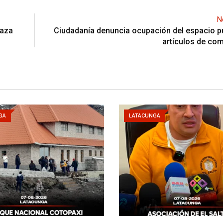
N
laza
Ciudadanía denuncia ocupación del espacio p
artículos de co
GA
LATACUNGA