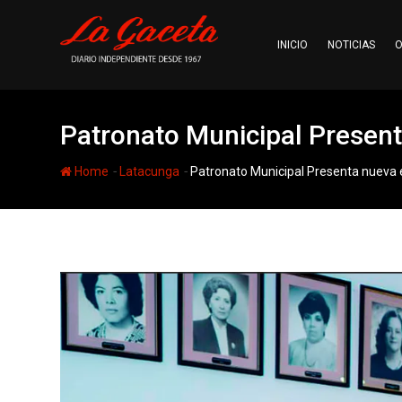
Skip
to
INICIO
NOTICIAS
O
content
Patronato Municipal Present
-
-
Home
Latacunga
Patronato Municipal Presenta nueva e