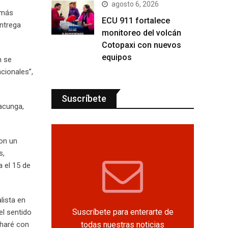
agosto 6, 2026
 más
ECU 911 fortalece
entrega
monitoreo del volcán
Cotopaxi con nuevos
equipos
n se
cionales”,
Suscríbete
acunga,
con un
s,
a el 15 de
lista en
Suscríbete para enterarte de
el sentido
todas nuestras noticias
 haré con