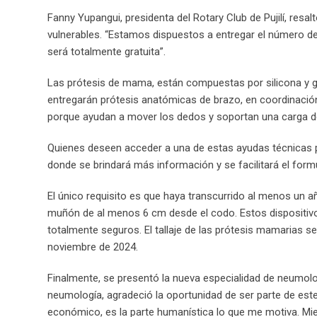
Fanny Yupangui, presidenta del Rotary Club de Pujilí, res
vulnerables. “Estamos dispuestos a entregar el número de 
será totalmente gratuita”.
Las prótesis de mama, están compuestas por silicona y ge
entregarán prótesis anatómicas de brazo, en coordinación
porque ayudan a mover los dedos y soportan una carga de
Quienes deseen acceder a una de estas ayudas técnicas p
donde se brindará más información y se facilitará el formu
El único requisito es que haya transcurrido al menos un 
muñón de al menos 6 cm desde el codo. Estos dispositivo
totalmente seguros. El tallaje de las prótesis mamarias s
noviembre de 2024.
Finalmente, se presentó la nueva especialidad de neumolog
neumología, agradeció la oportunidad de ser parte de est
económico, es la parte humanística lo que me motiva. Mien