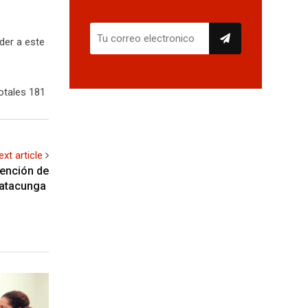
der a este
otales 181
ext article
tención de
Latacunga