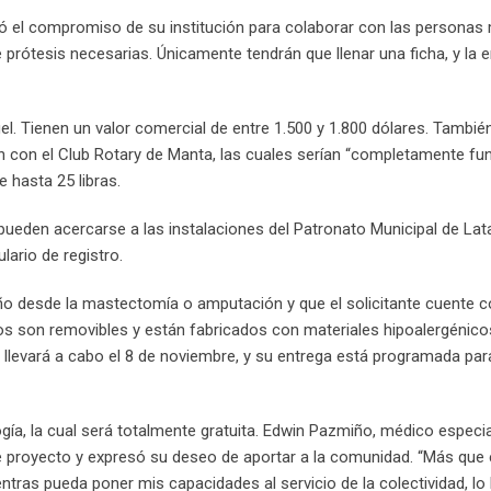
altó el compromiso de su institución para colaborar con las personas
prótesis necesarias. Únicamente tendrán que llenar una ficha, y la 
l. Tienen un valor comercial de entre 1.500 y 1.800 dólares. Tambié
 con el Club Rotary de Manta, las cuales serían “completamente fun
 hasta 25 libras.
ueden acercarse a las instalaciones del Patronato Municipal de Lat
lario de registro.
año desde la mastectomía o amputación y que el solicitante cuente 
s son removibles y están fabricados con materiales hipoalergénico
e llevará a cabo el 8 de noviembre, y su entrega está programada par
ía, la cual será totalmente gratuita. Edwin Pazmiño, médico especia
e proyecto y expresó su deseo de aportar a la comunidad. “Más que 
tras pueda poner mis capacidades al servicio de la colectividad, lo