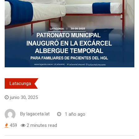
Latacunga
junio 30, 2025
By
lagaceta.lat
1 año ago
459
2 minutes read