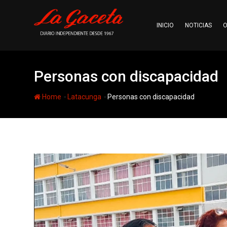
Skip
to
INICIO
NOTICIAS
O
content
Personas con discapacidad
-
-
Home
Latacunga
Personas con discapacidad