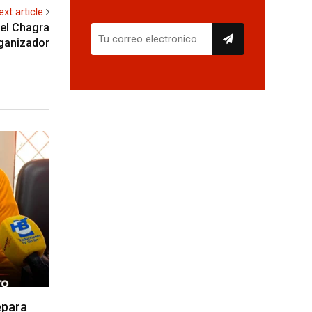
ext article
del Chagra
rganizador
epara