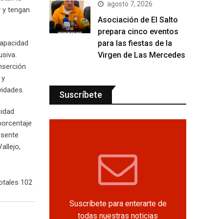
agosto 7, 2026
y y tengan
Asociación de El Salto
prepara cinco eventos
para las fiestas de la
capacidad
Virgen de Las Mercedes
usiva.
nserción
 y
vidades.
Suscríbete
cidad
porcentaje
esente
allejo,
otales 102
Suscríbete para enterarte de
todas nuestras noticias