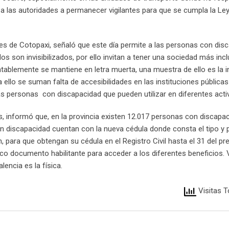
tó a las autoridades a permanecer vigilantes para que se cumpla la Le
tes de Cotopaxi, señaló que este día permite a las personas con dis
os son invisibilizados, por ello invitan a tener una sociedad más incl
ntablemente se mantiene en letra muerta, una muestra de ello es la i
ello se suman falta de accesibilidades en las instituciones públicas
as personas con discapacidad que pueden utilizar en diferentes acti
is, informó que, en la provincia existen 12.017 personas con discapa
on discapacidad cuentan con la nueva cédula donde consta el tipo y 
n, para que obtengan su cédula en el Registro Civil hasta el 31 del pr
ico documento habilitante para acceder a los diferentes beneficios. V
lencia es la física.
Visitas T